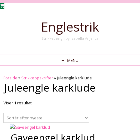
Englestrik
Strikkedesign by Izabella Anjelica
MENU
Forside
»
Strikkeopskrifter
» Juleengle karklude
Juleengle karklude
Viser 1 resultat
Gaveengel karklud