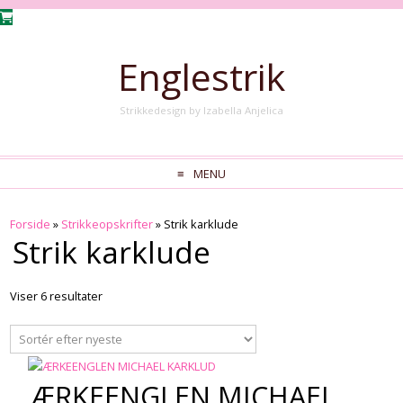
Englestrik
Strikkedesign by Izabella Anjelica
MENU
Forside
»
Strikkeopskrifter
» Strik karklude
Strik karklude
Viser 6 resultater
ÆRKEENGLEN MICHAEL