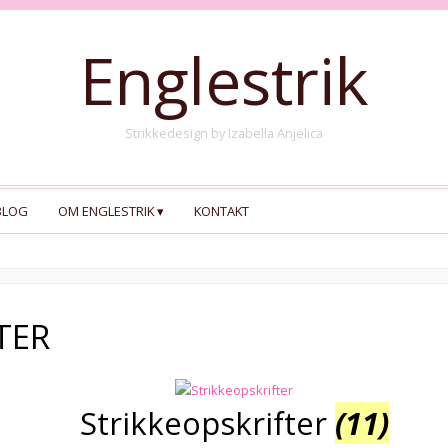
Englestrik
Strikkedesign by Izabella Anjelica
BLOG
OM ENGLESTRIK
KONTAKT
TER
Strikkeopskrifter
(11)